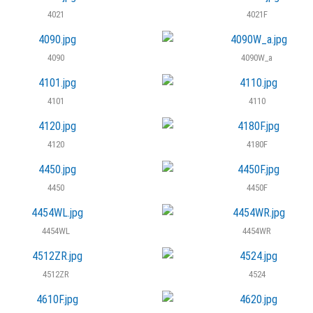
4021
4021F
4090
4090W_a
4101
4110
4120
4180F
4450
4450F
4454WL
4454WR
4512ZR
4524