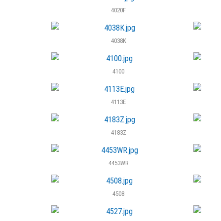
4020F
4038K
4100
4113E
4183Z
4453WR
4508