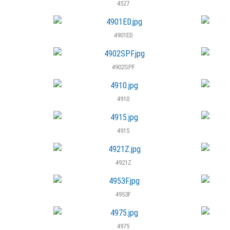
4527
4901ED
4902SPF
4910
4915
4921Z
4953F
4975