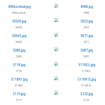
4986schmal
4988
5050F
5052
5066E
5071
5086
5087
5118
5118ELi
5118R1
5118R1E
5119
5120