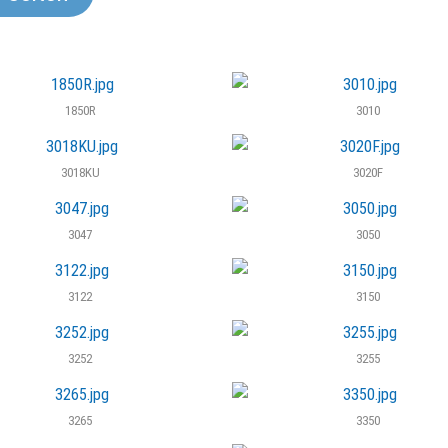
1850R
3010
3018KU
3020F
3047
3050
3122
3150
3252
3255
3265
3350