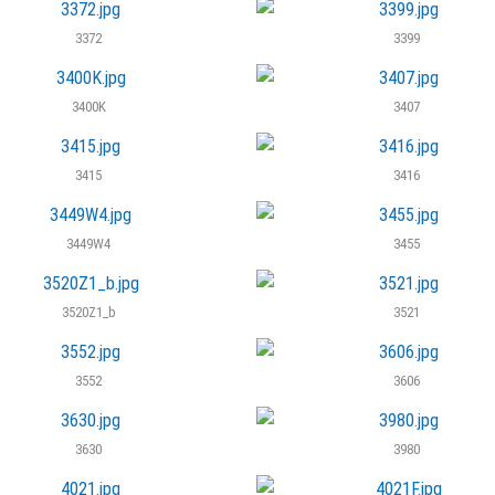
3372
3399
3400K
3407
3415
3416
3449W4
3455
3520Z1_b
3521
3552
3606
3630
3980