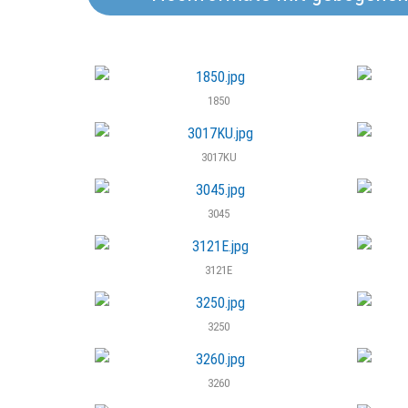
Termine und Messen
finden Sie auf der
nachfolgenden Seite.
1850
3017KU
Angebote
3045
Wir haben spezielle
Sonderangebote für
Sie.
3121E
3250
3260
Webshop