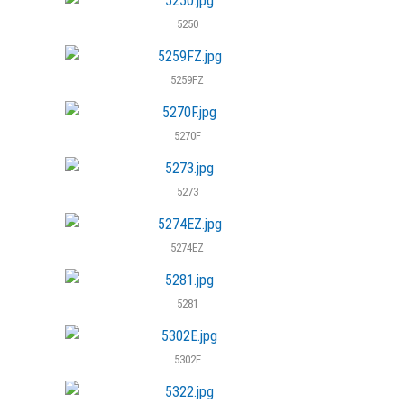
5250
5259FZ
5270F
5273
5274EZ
5281
5302E