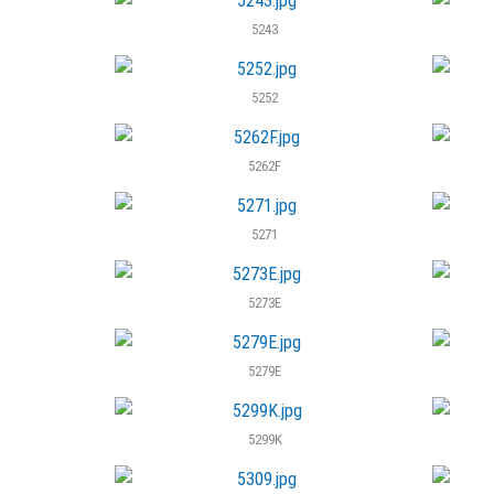
5243
5252
5262F
5271
5273E
5279E
5299K