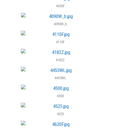
4035F
4090W_b
4110F
4182Z
4453WL
4500
4525