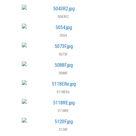
5043R2
5054
5073F
5088F
5118ERe
5118RE
5120F