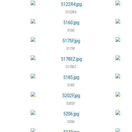
5122R4
5160
5175F
5178EZ
5185
5202F
5206