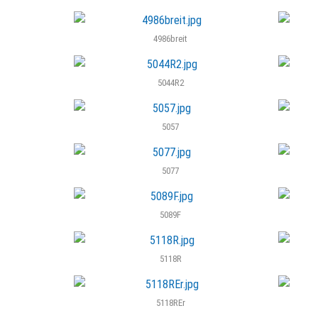
4986breit
5044R2
5057
5077
5089F
5118R
5118REr