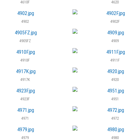
4610F
4620
4902
4902F
4905FZ
4909
4910F
4911F
4917K
4920
4923F
4951
4971
4972
4979
4980