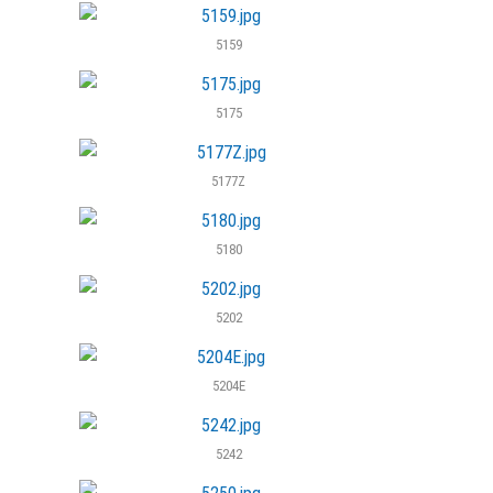
5159
5175
5177Z
5180
5202
5204E
5242