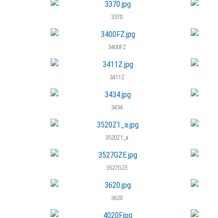
3370
Bestellen Sie Ihren
Wunschnaturstein
ganz einfach online.
3400FZ
3411Z
3434
3520Z1_a
3527GZE
3620