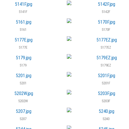
5141F
5142F
5161
5170F
5177E
5177EZ
5179
5179EZ
5201
5201F
5202W
5203F
5207
5240