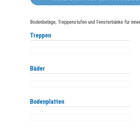
Termine und Messen
finden Sie auf der
nachfolgenden Seite.
Bodenbeläge, Treppenstufen und Fensterbänke für inne
Treppen
Angebote
Bäder
Wir haben spezielle
Sonderangebote für
Sie.
Bodenplatten
Webshop