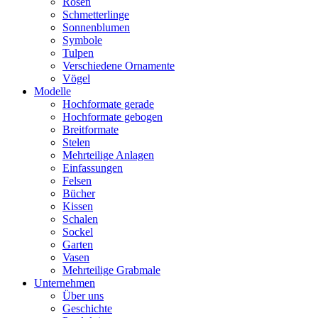
Rosen
Schmetterlinge
Sonnenblumen
Symbole
Tulpen
Verschiedene Ornamente
Vögel
Modelle
Hochformate gerade
Hochformate gebogen
Breitformate
Stelen
Mehrteilige Anlagen
Einfassungen
Felsen
Bücher
Kissen
Schalen
Sockel
Garten
Vasen
Mehrteilige Grabmale
Unternehmen
Über uns
Geschichte