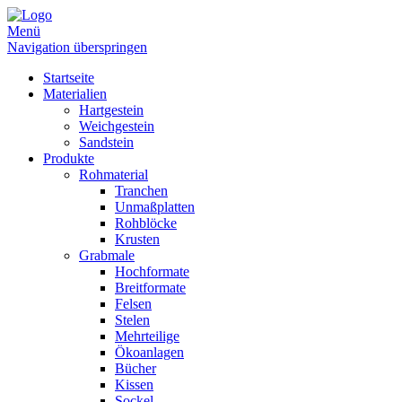
Menü
Navigation überspringen
Startseite
Materialien
Hartgestein
Weichgestein
Sandstein
Produkte
Rohmaterial
Tranchen
Unmaßplatten
Rohblöcke
Krusten
Grabmale
Hochformate
Breitformate
Felsen
Stelen
Mehrteilige
Ökoanlagen
Bücher
Kissen
Sockel