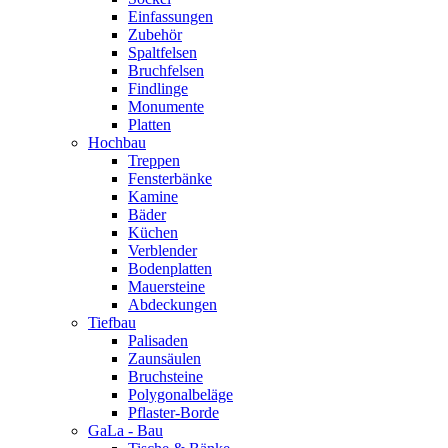
Einfassungen
Zubehör
Spaltfelsen
Bruchfelsen
Findlinge
Monumente
Platten
Hochbau
Treppen
Fensterbänke
Kamine
Bäder
Küchen
Verblender
Bodenplatten
Mauersteine
Abdeckungen
Tiefbau
Palisaden
Zaunsäulen
Bruchsteine
Polygonalbeläge
Pflaster-Borde
GaLa - Bau