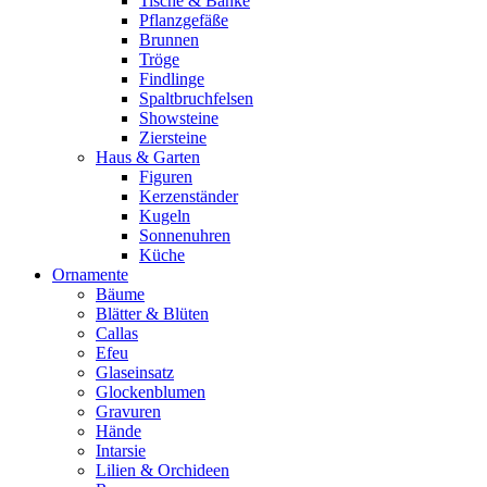
Tische & Bänke
Pflanzgefäße
Brunnen
Tröge
Findlinge
Spaltbruchfelsen
Showsteine
Ziersteine
Haus & Garten
Figuren
Kerzenständer
Kugeln
Sonnenuhren
Küche
Ornamente
Bäume
Blätter & Blüten
Callas
Efeu
Glaseinsatz
Glockenblumen
Gravuren
Hände
Intarsie
Lilien & Orchideen